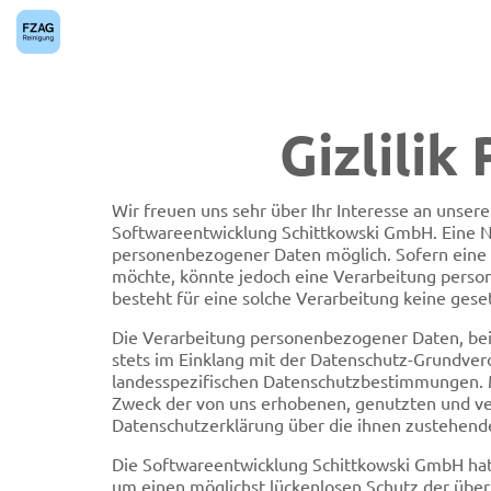
Ana içeriğe geç
Gizlilik
Wir freuen uns sehr über Ihr Interesse an unse
Softwareentwicklung Schittkowski GmbH. Eine N
personenbezogener Daten möglich. Sofern eine 
möchte, könnte jedoch eine Verarbeitung perso
besteht für eine solche Verarbeitung keine geset
Die Verarbeitung personenbezogener Daten, beis
stets im Einklang mit der Datenschutz-Grundve
landesspezifischen Datenschutzbestimmungen. M
Zweck der von uns erhobenen, genutzten und ve
Datenschutzerklärung über die ihnen zustehende
Die Softwareentwicklung Schittkowski GmbH hat 
um einen möglichst lückenlosen Schutz der übe