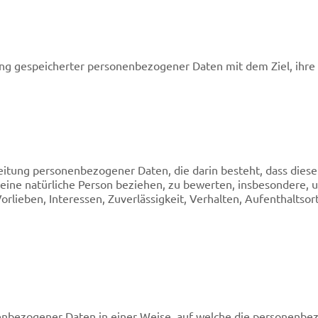
ung gespeicherter personenbezogener Daten mit dem Ziel, ihre
arbeitung personenbezogener Daten, die darin besteht, dass d
eine natürliche Person beziehen, zu bewerten, insbesondere, 
Vorlieben, Interessen, Zuverlässigkeit, Verhalten, Aufenthaltso
enbezogener Daten in einer Weise, auf welche die personenbe