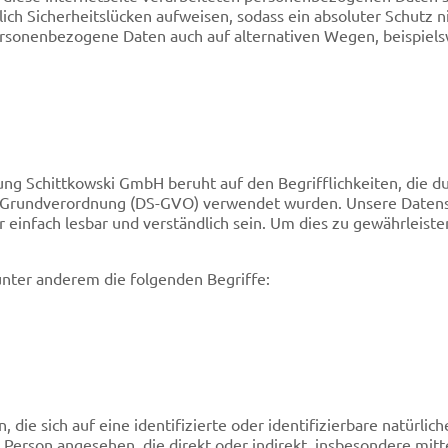
ich Sicherheitslücken aufweisen, sodass ein absoluter Schutz 
ersonenbezogene Daten auch auf alternativen Wegen, beispielsw
ng Schittkowski GmbH beruht auf den Begrifflichkeiten, die du
Grundverordnung (DS-GVO) verwendet wurden. Unsere Datenschu
 einfach lesbar und verständlich sein. Um dies zu gewährleist
nter anderem die folgenden Begriffe:
die sich auf eine identifizierte oder identifizierbare natürli
che Person angesehen, die direkt oder indirekt, insbesondere m