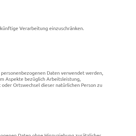
 künftige Verarbeitung einzuschränken.
iese personenbezogenen Daten verwendet werden,
um Aspekte bezüglich Arbeitsleistung,
rt oder Ortswechsel dieser natürlichen Person zu
zogenen Daten ohne Hinzuziehung zusätzlicher