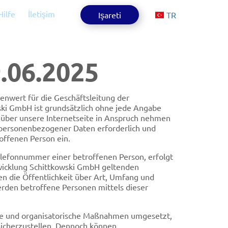
Hilfe
İletişim
Aktuelle Sprac
Işareti
TR
9.06.2025
enwert für die Geschäftsleitung der
ki GmbH ist grundsätzlich ohne jede Angabe
über unsere Internetseite in Anspruch nehmen
 personenbezogener Daten erforderlich und
roffenen Person ein.
elefonnummer einer betroffenen Person, erfolgt
wicklung Schittkowski GmbH geltenden
 die Öffentlichkeit über Art, Umfang und
rden betroffene Personen mittels dieser
sche und organisatorische Maßnahmen umgesetzt,
sicherzustellen. Dennoch können