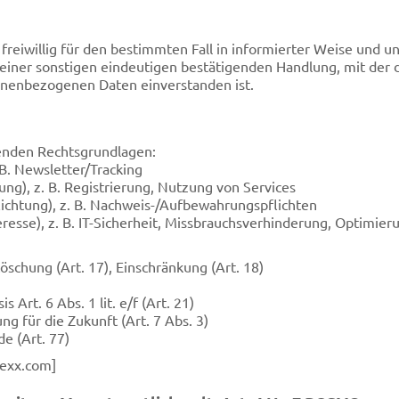
n freiwillig für den bestimmten Fall in informierter Weise und
iner sonstigen eindeutigen bestätigenden Handlung, mit der di
onenbezogenen Daten einverstanden ist.
genden Rechtsgrundlagen:
. B. Newsletter/Tracking
ung), z. B. Registrierung, Nutzung von Services
pflichtung), z. B. Nachweis-/Aufbewahrungspflichten
teresse), z. B. IT-Sicherheit, Missbrauchsverhinderung, Optimie
 Löschung (Art. 17), Einschränkung (Art. 18)
Art. 6 Abs. 1 lit. e/f (Art. 21)
ng für die Zukunft (Art. 7 Abs. 3)
e (Art. 77)
texx.com
]