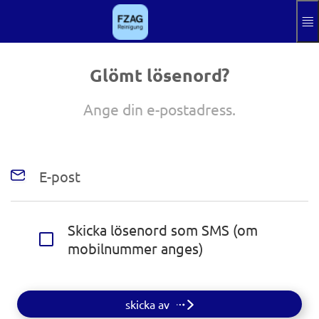
Hoppa till huvudinnehållet
Hilfe
Avtryck
Glömt lösenord?
Aktuelle Sprach
SV
Ange din e-postadress.
E-post
Skicka lösenord som SMS (om
mobilnummer anges)
skicka av