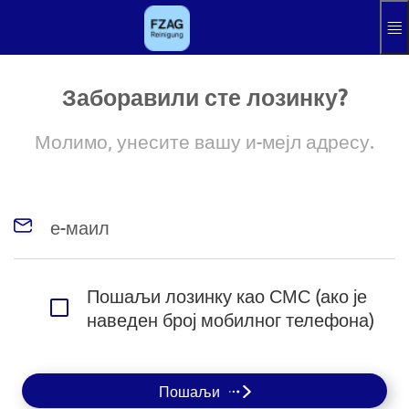
Preskoči na glavni sadržaj
Hilfe
отисак
Заборавили сте лозинку?
Aktuelle Sprach
SR
Молимо, унесите вашу и-мејл адресу.
е-маил
Пошаљи лозинку као СМС (ако је
наведен број мобилног телефона)
Пошаљи