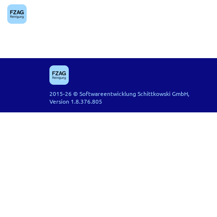
Zum Hauptinhalt springen
2015-26 © Softwareentwicklung Schittkowski GmbH,
Version 1.8.376.805