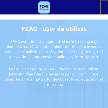
Sari la conținutul principal
Hilfe
Imprint
FZAG - ușor de utilizat
Semn
FZAG este simplu și logic, astfel încât tu și angajații
Aktuelle Sprac
RO
dumneavoastră să-l puteți folosi intuitiv. Luăm în serios
cerințele actuale de pe piață și dorințele clienților noștri și
dezvoltăm în mod constant aplicația și interfața web.
Pentru a ne asigura că FZAG rămâne ușor de utilizat,
deblocăm doar funcțiile necesare pentru clienții noștri.
Acest lucru face FZAG ușor de utilizat și proiectat în mod
clar în viitor.