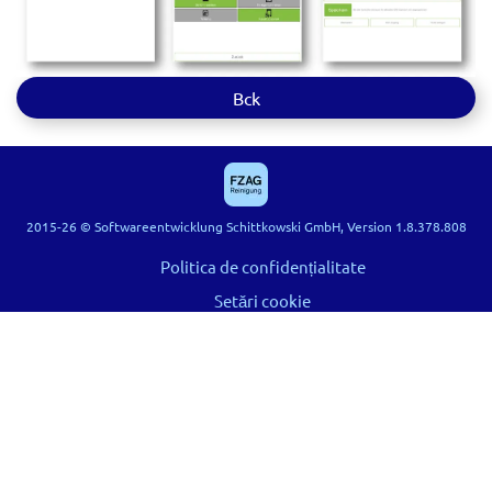
Bck
2015-26 © Softwareentwicklung Schittkowski GmbH, Version 1.8.378.808
Politica de confidențialitate
Setări cookie
Termeni
Hilfe
Imprint