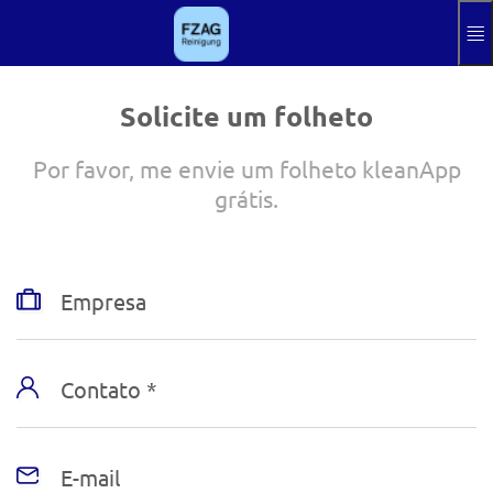
Pular para o conteúdo principal
Hilfe
Impressão
Solicite um folheto
Sinal
Por favor, me envie um folheto kleanApp
Aktuelle Sprach
PT
grátis.
Empresa
Contato *
E-mail