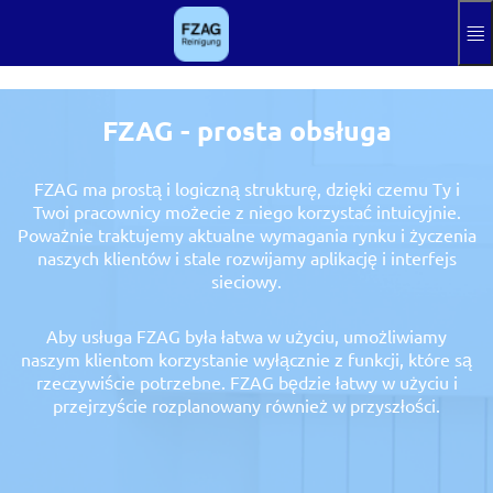
Przejdź do głównej zawartości
Hilfe
odcisk
FZAG - prosta obsługa
zarejestrować
FZAG ma prostą i logiczną strukturę, dzięki czemu Ty i
Aktuelle Sprache
PL
Twoi pracownicy możecie z niego korzystać intuicyjnie.
Poważnie traktujemy aktualne wymagania rynku i życzenia
naszych klientów i stale rozwijamy aplikację i interfejs
sieciowy.
Aby usługa FZAG była łatwa w użyciu, umożliwiamy
naszym klientom korzystanie wyłącznie z funkcji, które są
rzeczywiście potrzebne. FZAG będzie łatwy w użyciu i
przejrzyście rozplanowany również w przyszłości.