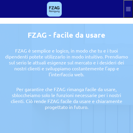
Salta al contenuto principale
Hilfe
Impronta
FZAG - facile da usare
Segno
FZAG è semplice e logico, in modo che tu e i tuoi
Aktuelle Sprache: 
IT
dipendenti potete utilizzarlo in modo intuitivo. Prendiamo
sul serio le attuali esigenze sul mercato e i desideri dei
nostri clienti e sviluppiamo costantemente l'app e
l'interfaccia web.
Per garantire che FZAG rimanga facile da usare,
sbloccheiamo solo le funzioni necessarie per i nostri
clienti. Ciò rende FZAG facile da usare e chiaramente
progettato in futuro.