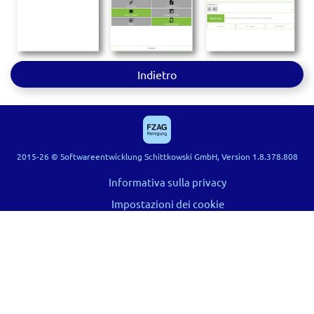
Indietro
2015-26 © Softwareentwicklung Schittkowski GmbH, Version 1.8.378.808
Informativa sulla privacy
Impostazioni dei cookie
Termini
Hilfe
Impronta