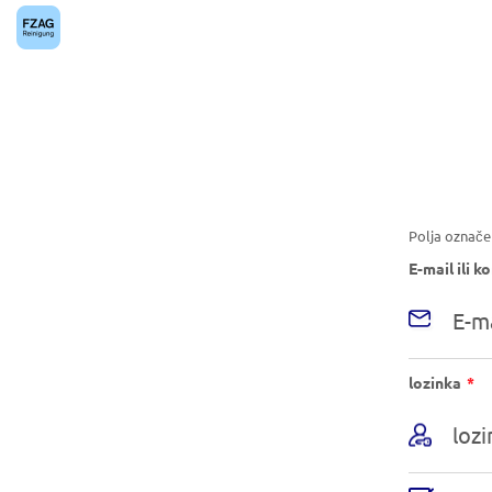
Preskoči na glavni sadržaj
Polja označe
E-mail ili k
Ob
lozinka
*
po