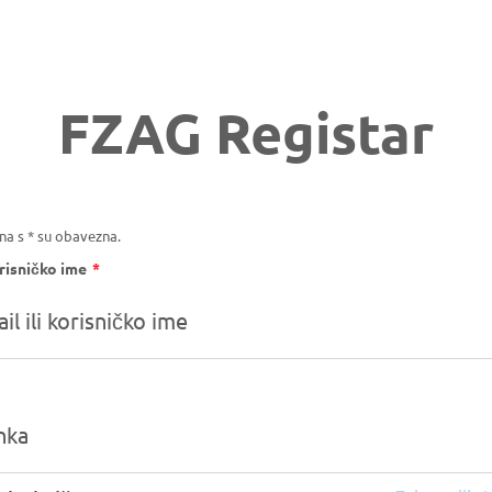
FZAG Registar
na s * su obavezna.
Obavezno
orisničko ime
*
polje
avezno
lje