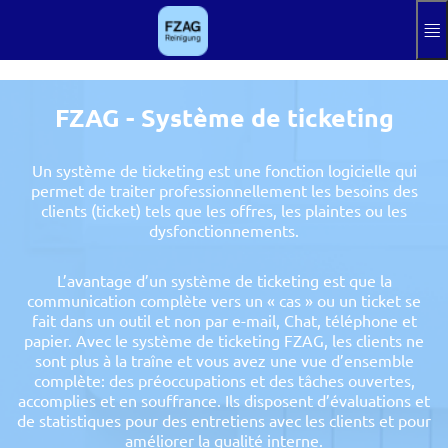
Passer au contenu principal
Connaissances
Mentions légales
FZAG - Système de ticketing
Se connecter
Un système de ticketing est une fonction logicielle qui
Aktuelle Sprache
FR
permet de traiter professionnellement les besoins des
clients (ticket) tels que les offres, les plaintes ou les
dysfonctionnements.
L’avantage d’un système de ticketing est que la
communication complète vers un « cas » ou un ticket se
fait dans un outil et non par e-mail, Chat, téléphone et
papier. Avec le système de ticketing FZAG, les clients ne
sont plus à la traîne et vous avez une vue d’ensemble
complète: des préoccupations et des tâches ouvertes,
accomplies et en souffrance. Ils disposent d’évaluations et
de statistiques pour des entretiens avec les clients et pour
améliorer la qualité interne.